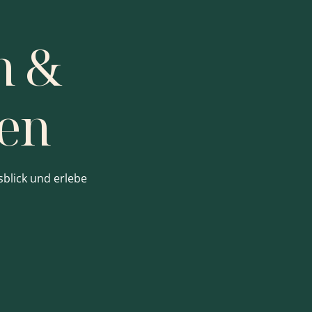
n &
ßen
blick und erlebe