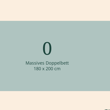
0
Massives Doppelbett
180 x 200 cm