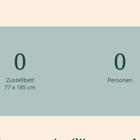
0
0
Zustellbett
Personen
77 x 185 cm